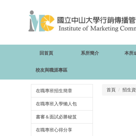
跳
到
主
要
內
容
區
回首頁
系所簡介
本所
校友與職涯專區
首頁
招生資
在職專班招生簡章
在職專班入學懶人包
書審＆面試必勝秘笈
在職專班心得分享