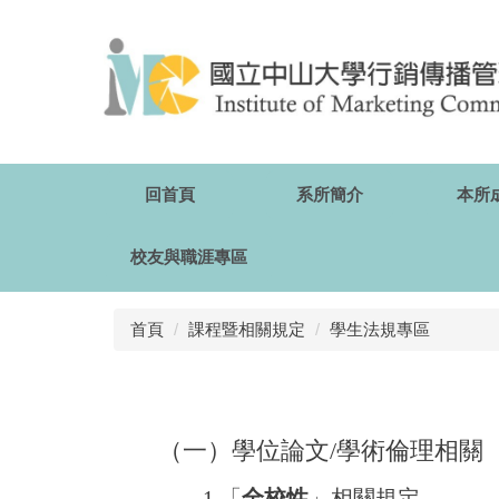
跳
到
主
要
內
容
區
回首頁
系所簡介
本所
校友與職涯專區
首頁
課程暨相關規定
學生法規專區
（一）學位論文/學術倫理相關
1.「
全校性
」相關規定