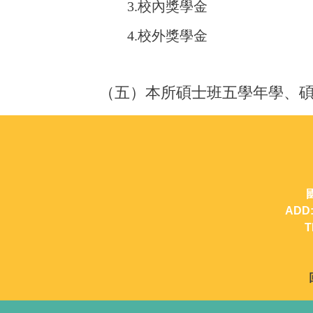
3.
校內獎學金
4.
校外獎學金
（五）
本所碩士班五學年學、
國立中山大學行銷傳播管理研究所
ADD:804高雄市鼓山區
TEL:07-5252000#4951~4