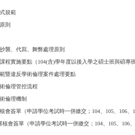
式規範
原則
抄襲、代寫、舞弊處理原則
課程實施要點
（104(含)學年度以後入學之碩士班與碩專
範暨違反學術倫理案件處理要點
術倫理管控流程
術倫理機制
審核會簽單（申請學位考試時一併繳交；
104
、
105
、
106
、
格審核會簽單（申請學位考試時一併繳交；
104
、
105
、
106