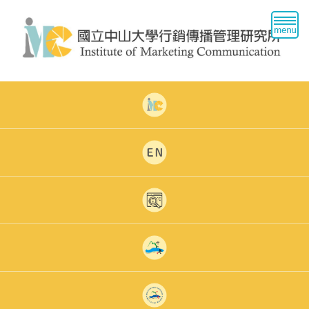
跳
到
主
要
內
容
區